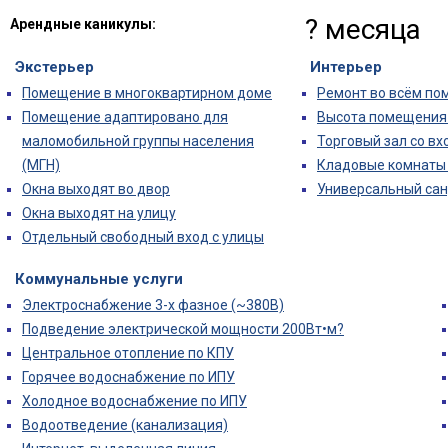
? месяца
Арендные каникулы:
Экстерьер
Интерьер
Помещение в многоквартирном доме
Ремонт во всём п
Помещение адаптировано для
Высота помещения (
маломобильной группы населения
Торговый зал со вх
(МГН)
Кладовые комнаты 
Окна выходят во двор
Универсальный сан
Окна выходят на улицу
Отдельный свободный вход с улицы
Коммунальные услуги
Электроснабжение 3-х фазное (~380В)
Подведение электрической мощности 200Вт•м?
Центральное отопление по КПУ
Горячее водоснабжение по ИПУ
Холодное водоснабжение по ИПУ
Водоотведение (канализация)