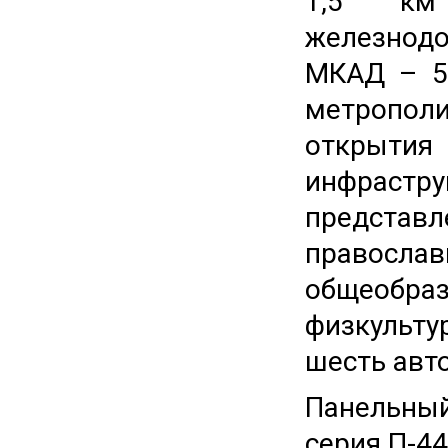
1,5 км
железнод
МКАД – 5 
метропол
открыт
инфрастр
предста
правосла
общеобраз
физкульт
шесть авт
Панельны
серия П-44