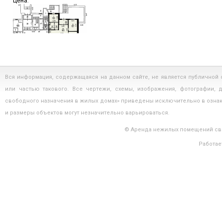
Цена:
Нежилое помещение 167 м? Москва ПСН Некрасовка-Парк...
Цена:
Вся информация, содержащаяся на данном сайте, не является публичной
или частью такового. Все чертежи, схемы, изображения, фотографии,
свободного назначения в жилых домах» приведены исключительно в озна
и размеры объектов могут незначительно варьироваться.
Нежилое помещение 102 м? Москва ПСН Некрасовка-Парк...
© Аренда нежилых помещений сво
Цена:
Работае
Нежилое помещение 112 м? Москва ПСН...
Цена: