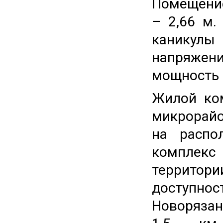
Помещени
– 2,66 м.
каникулы
напряжен
мощность 
Жилой ко
микрорайо
на расп
комплек
территор
доступно
Новорязан