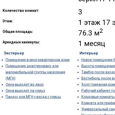
3
Количество комнат:
1 этаж 17
Этаж:
2
76.3 м
Общая площадь:
1 месяц
Арендные каникулы:
Экстерьер
Интерьер
Помещение в многоквартирном доме
Новое помещение б
Помещение адаптировано для
Высота помещения (
маломобильной группы населения
Тамбур после входа
(МГН)
Вестибюль после в
Окна выходят во двор
Холл (смежная ком
Окна выходят на улицу
Рабочий кабинет (о
Пандус для МГН у входа с улицы
Кладовые комнаты 
Комната для приём
Универсальный сан