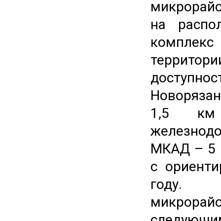
микрорайо
на расп
комплек
территор
доступно
Новорязан
1,5 км
железнод
МКАД – 5 
с ориент
году. С
микрора
следующи