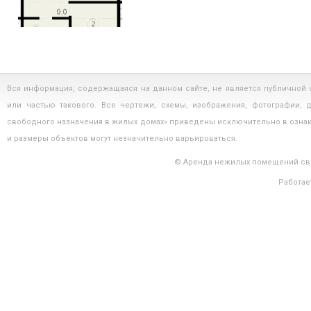
Нежилое помещение 76 м? Москва ПСН Некрасовка-Парк...
Цена:
Вся информация, содержащаяся на данном сайте, не является публичной
или частью такового. Все чертежи, схемы, изображения, фотографии,
свободного назначения в жилых домах» приведены исключительно в озна
и размеры объектов могут незначительно варьироваться.
Нежилое помещение 102 м? Москва ПСН Некрасовка-Парк...
© Аренда нежилых помещений сво
Цена:
Работае
Нежилое помещение 112 м? Москва ПСН...
Цена: